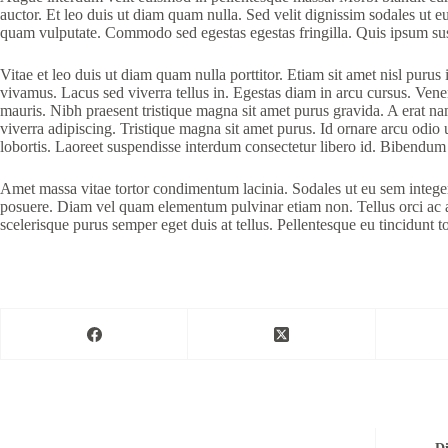
auctor. Et leo duis ut diam quam nulla. Sed velit dignissim sodales ut
quam vulputate. Commodo sed egestas egestas fringilla. Quis ipsum sus
Vitae et leo duis ut diam quam nulla porttitor. Etiam sit amet nisl purus
vivamus. Lacus sed viverra tellus in. Egestas diam in arcu cursus. Venena
mauris. Nibh praesent tristique magna sit amet purus gravida. A erat n
viverra adipiscing. Tristique magna sit amet purus. Id ornare arcu odio 
lobortis. Laoreet suspendisse interdum consectetur libero id. Bibendum 
Amet massa vitae tortor condimentum lacinia. Sodales ut eu sem intege
posuere. Diam vel quam elementum pulvinar etiam non. Tellus orci ac auc
scelerisque purus semper eget duis at tellus. Pellentesque eu tincidunt to