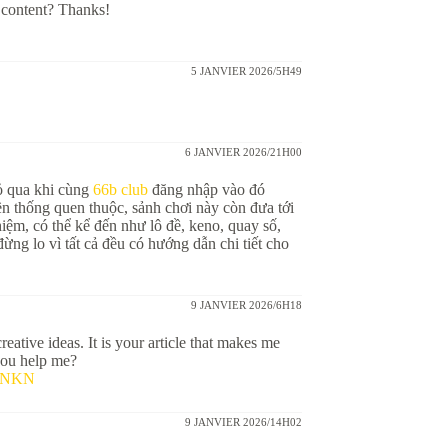
d content? Thanks!
5 JANVIER 2026/5H49
6 JANVIER 2026/21H00
ỏ qua khi cùng
66b club
đăng nhập vào đó
yền thống quen thuộc, sảnh chơi này còn đưa tới
hiệm, có thể kể đến như lô đề, keno, quay số,
ng lo vì tất cả đều có hướng dẫn chi tiết cho
9 JANVIER 2026/6H18
eative ideas. It is your article that makes me
 you help me?
QKNKN
9 JANVIER 2026/14H02