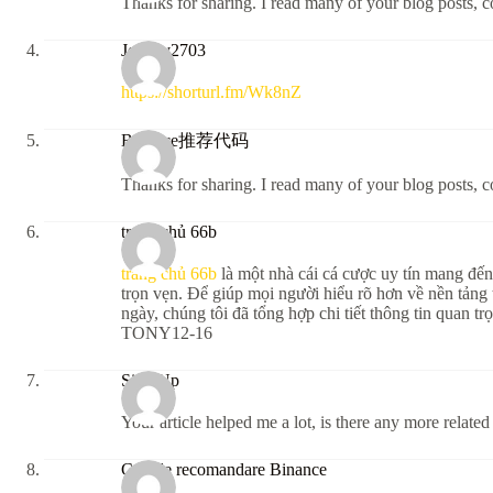
Thanks for sharing. I read many of your blog posts, c
Jeremy2703
https://shorturl.fm/Wk8nZ
Binance推荐代码
Thanks for sharing. I read many of your blog posts, c
trang chủ 66b
trang chủ 66b
là một nhà cái cá cược uy tín mang đến
trọn vẹn. Để giúp mọi người hiểu rõ hơn về nền tảng 
ngày, chúng tôi đã tổng hợp chi tiết thông tin quan t
TONY12-16
Sign Up
Your article helped me a lot, is there any more relate
Cod de recomandare Binance