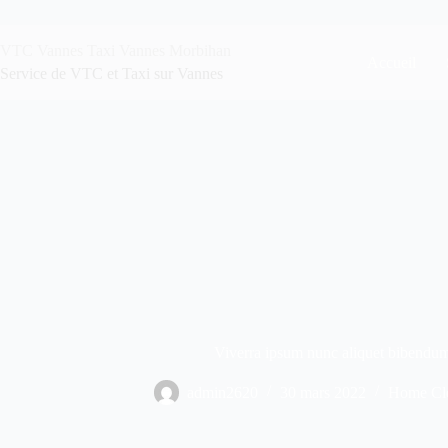
VTC Vannes Taxi Vannes Morbihan
Accueil
Service de VTC et Taxi sur Vannes
Viverra ipsum nunc aliquet bibendum 
admin2620
30 mars 2022
Home Cl