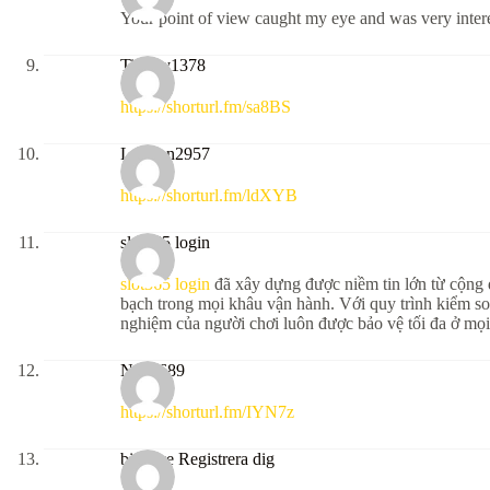
Your point of view caught my eye and was very intere
Tiffany1378
https://shorturl.fm/sa8BS
London2957
https://shorturl.fm/ldXYB
slot365 login
slot365 login
đã xây dựng được niềm tin lớn từ cộng 
bạch trong mọi khâu vận hành. Với quy trình kiểm soá
nghiệm của người chơi luôn được bảo vệ tối đa ở m
Noah689
https://shorturl.fm/IYN7z
binance Registrera dig