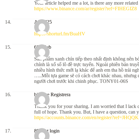
Your article helped me a lot, is there any more relate
https://www.binance.com/ar/register?ref=FIHEGIZ8
Alfred25
https://shorturl.fm/BuaHV
66b club
Sản phẩm xanh chín tiếp theo nhất định không nên b
chính là xổ số lô đề trực tuyến. Ngoài phiên bản tru
nhiều hình thức mới lạ khác để anh em tha hồ trải ng
…..Mỗi tựa game sẽ có cách chơi khác nhau, nhưng đừ
người chơi trước khi chinh phục. TONY01-06S
binance Registrera
Thank you for your sharing. I am worried that I lack cr
full of hope. Thank you. But, I have a question, can
https://accounts.binance.com/en/register?ref=JHQ
888slot login