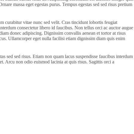
. Ornare massa eget egestas purus. Tempus egestas sed sed risus pretium
 curabitur vitae nunc sed velit. Cras tincidunt lobortis feugiat
e interdum consectetur libero id faucibus. Non tellus orci ac auctor augue
iam donec adipiscing. Dignissim convallis aenean et tortor at risus
acus. Ullamcorper eget nulla facilisi etiam dignissim diam quis enim
stas sed sed risus. Etiam non quam lacus suspendisse faucibus interdum
 Arcu non odio euismod lacinia at quis risus. Sagittis orci a