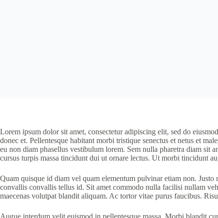
Lorem ipsum dolor sit amet, consectetur adipiscing elit, sed do eiusmod 
donec et. Pellentesque habitant morbi tristique senectus et netus et male
eu non diam phasellus vestibulum lorem. Sem nulla pharetra diam sit ame
cursus turpis massa tincidunt dui ut ornare lectus. Ut morbi tincidunt
Quam quisque id diam vel quam elementum pulvinar etiam non. Justo nec
convallis convallis tellus id. Sit amet commodo nulla facilisi nullam veh
maecenas volutpat blandit aliquam. Ac tortor vitae purus faucibus. Ris
Augue interdum velit euismod in pellentesque massa. Morbi blandit cursu