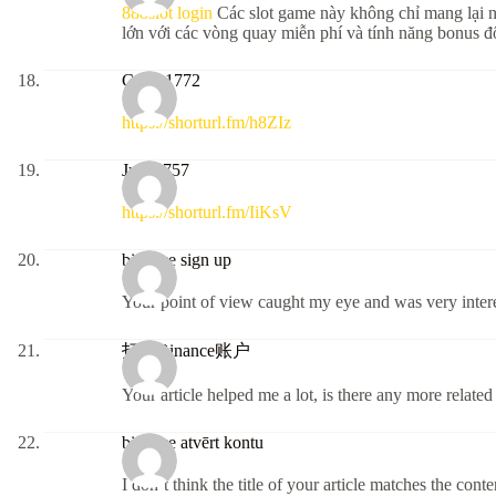
888slot login
Các slot game này không chỉ mang lại n
lớn với các vòng quay miễn phí và tính năng bonu
Collin1772
https://shorturl.fm/h8ZIz
Julie2757
https://shorturl.fm/IiKsV
binance sign up
Your point of view caught my eye and was very intere
打开Binance账户
Your article helped me a lot, is there any more relate
binance atvērt kontu
I don’t think the title of your article matches the con