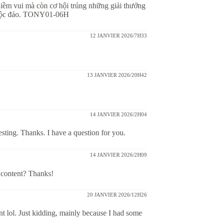
iềm vui mà còn cơ hội trúng những giải thưởng
s độc đáo. TONY01-06H
12 JANVIER 2026/7H33
13 JANVIER 2026/20H42
14 JANVIER 2026/2H04
sting. Thanks. I have a question for you.
14 JANVIER 2026/2H09
d content? Thanks!
20 JANVIER 2026/12H26
tent lol. Just kidding, mainly because I had some