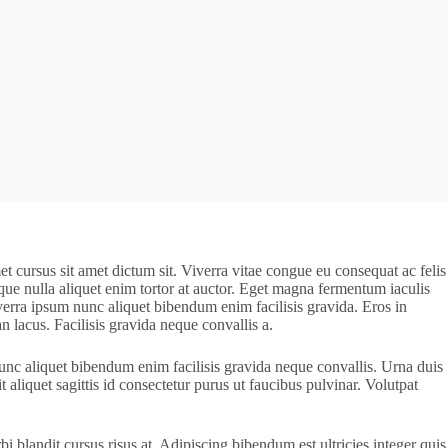
et cursus sit amet dictum sit. Viverra vitae congue eu consequat ac felis
tique nulla aliquet enim tortor at auctor. Eget magna fermentum iaculis
verra ipsum nunc aliquet bibendum enim facilisis gravida. Eros in
 lacus. Facilisis gravida neque convallis a.
unc aliquet bibendum enim facilisis gravida neque convallis. Urna duis
 aliquet sagittis id consectetur purus ut faucibus pulvinar. Volutpat
 blandit cursus risus at. Adipiscing bibendum est ultricies integer quis