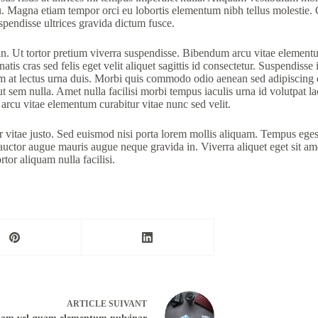
 eu. Magna etiam tempor orci eu lobortis elementum nibh tellus molestie
pendisse ultrices gravida dictum fusce.
 in. Ut tortor pretium viverra suspendisse. Bibendum arcu vitae elementum
tis cras sed felis eget velit aliquet sagittis id consectetur. Suspendiss
am at lectus urna duis. Morbi quis commodo odio aenean sed adipiscing d
ut sem nulla. Amet nulla facilisi morbi tempus iaculis urna id volutpat l
arcu vitae elementum curabitur vitae nunc sed velit.
r vitae justo. Sed euismod nisi porta lorem mollis aliquam. Tempus ege
tor augue mauris augue neque gravida in. Viverra aliquet eget sit amet.
rtor aliquam nulla facilisi.
ARTICLE
SUIVANT