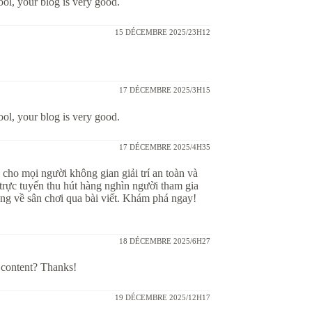
ool, your blog is very good.
15 DÉCEMBRE 2025/23H12
17 DÉCEMBRE 2025/3H15
ool, your blog is very good.
17 DÉCEMBRE 2025/4H35
 cho mọi người không gian giải trí an toàn và
trực tuyến thu hút hàng nghìn người tham gia
rọng về sân chơi qua bài viết. Khám phá ngay!
18 DÉCEMBRE 2025/6H27
d content? Thanks!
19 DÉCEMBRE 2025/12H17