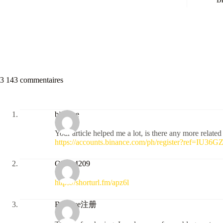
D
3 143 commentaires
binance
Your article helped me a lot, is there any more relate
https://accounts.binance.com/ph/register?ref=IU36G
Olivia4209
https://shorturl.fm/apz6l
Binance注册