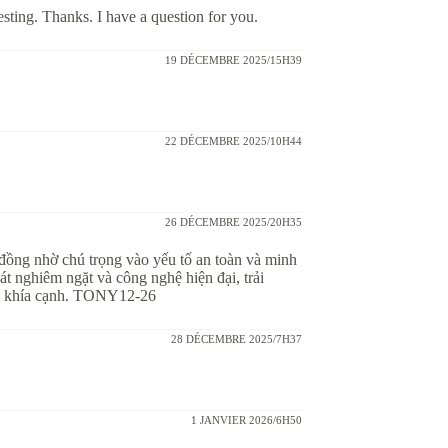
sting. Thanks. I have a question for you.
19 DÉCEMBRE 2025/15H39
22 DÉCEMBRE 2025/10H44
26 DÉCEMBRE 2025/20H35
đồng nhờ chú trọng vào yếu tố an toàn và minh
t nghiêm ngặt và công nghệ hiện đại, trải
ọi khía cạnh. TONY12-26
28 DÉCEMBRE 2025/7H37
1 JANVIER 2026/6H50