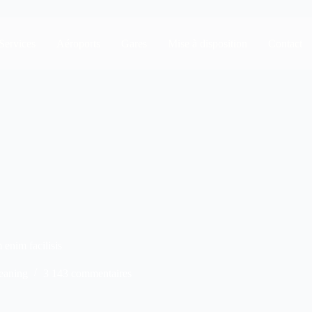
Services
Aéroports
Gares
Mise à disposition
Contact
enim facilisis
eaning
3 143 commentaires