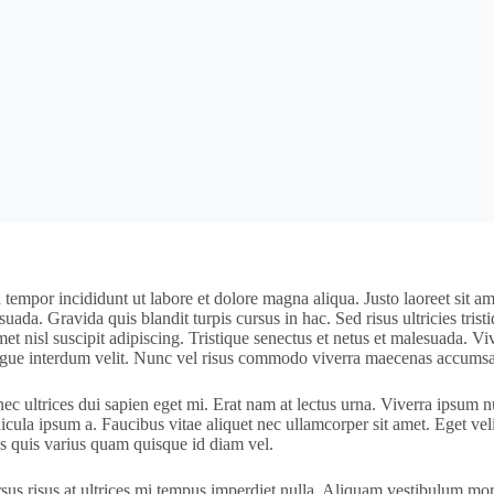
tempor incididunt ut labore et dolore magna aliqua. Justo laoreet sit am
suada. Gravida quis blandit turpis cursus in hac. Sed risus ultricies tris
t nisl suscipit adipiscing. Tristique senectus et netus et malesuada. Vi
 augue interdum velit. Nunc vel risus commodo viverra maecenas accumsan
 ultrices dui sapien eget mi. Erat nam at lectus urna. Viverra ipsum n
icula ipsum a. Faucibus vitae aliquet nec ullamcorper sit amet. Eget velit
us quis varius quam quisque id diam vel.
s risus at ultrices mi tempus imperdiet nulla. Aliquam vestibulum morbi